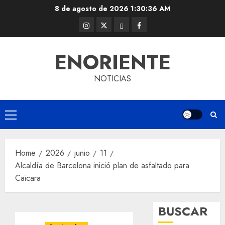
Skip
8 de agosto de 2026
1:30:37 AM
to
Instagram
Twitter
Threads
Facebook
content
@EnOriente
(X)
ENORIENTE
NOTICIAS
Primary
Menu
Home
2026
junio
11
Alcaldía de Barcelona inició plan de asfaltado para
Caicara
BUSCAR