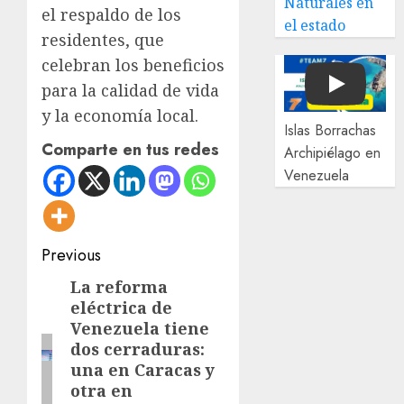
Naturales en
el respaldo de los
el estado
residentes, que
celebran los beneficios
para la calidad de vida
Play
y la economía local.
Islas Borrachas
Comparte en tus redes
Archipiélago en
Venezuela
Post
Previous
navigation
La reforma
Previous
eléctrica de
post:
Venezuela tiene
dos cerraduras:
una en Caracas y
otra en