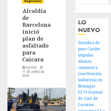
Regionales
Alcaldía
de
LO
Barcelona
NUEVO
inició
plan de
Siembra de
asfaltado
pino Caribe
para
impulsa
Caicara
alianza
comunal y
EDITOR
11 DE JUNIO DE
reactivación
2026
industrial en
Monagas
El 79 Festival
de Cine de
Locarno
presentará La