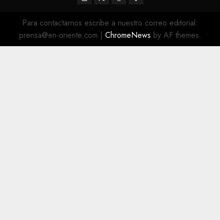
@EnOriente
(X)
Para contactarnos escribe a nuestro correo editorial:
prensa@en-oriente.com
|
ChromeNews
by AF themes.