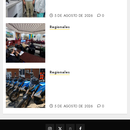
con nuevo laboratorio para el
Hospital de Clarines
5 DE AGOSTO DE 2026
0
Regionales
Cleanz aprueba en 1ra
discusión Proyecto de Ley en
cuanto a Prevención en caso
de Desastres Naturales en el
estado
5 DE AGOSTO DE 2026
0
Regionales
Alcaldesa Sugey Herrera dota
con 14 motos a la Dirección de
Vigilancia y Tránsito
Terrestre
5 DE AGOSTO DE 2026
0
Instagram
Twitter
Threads
Facebook