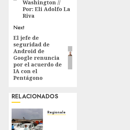
Washington //
Por: Eli Adolfo La
Riva
Next
El jefe de
Next
seguridad de
post:
Android de
Google renuncia
por el acuerdo de
IA con el
Pentágono
RELACIONADOS
Regionales
Siembra
de pino