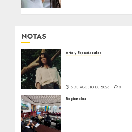
Charles
3 DE AGOSTO DE 2026
0
NOTAS
Arte y Espectaculos
El 79 Festival de Cine de
Locarno presentará La
Muerte No Tiene Dueño de
Jorge Thielen Armand
5 DE AGOSTO DE 2026
0
Regionales
Cleanz aprueba en 1ra
discusión Proyecto de Ley
en cuanto a Prevención en
caso de Desastres Naturale