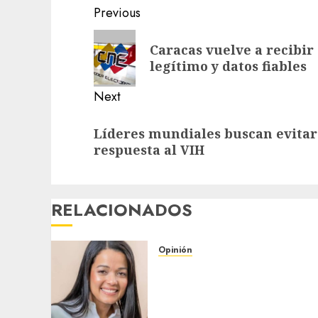
Post
Previous
navigation
Previous
Caracas vuelve a recibir
post:
legítimo y datos fiables
Next
Next
Líderes mundiales buscan evitar
post:
respuesta al VIH
RELACIONADOS
Opinión
Educar entre escombros y
esperanza: La resiliencia
de la escuela venezolana
tras el sismo // Por: Ada