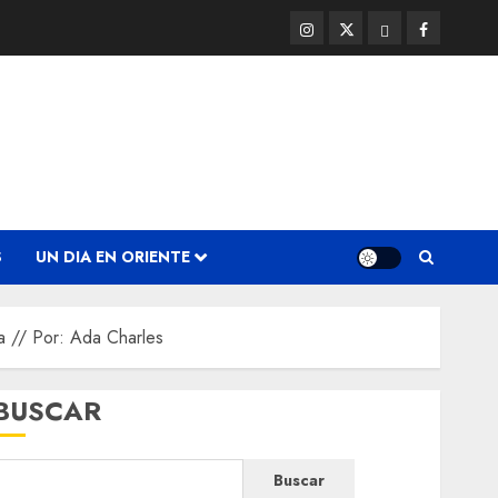
Instagram
Twitter
Threads
Facebook
@EnOriente
(X)
S
UN DIA EN ORIENTE
a // Por: Ada Charles
BUSCAR
Buscar