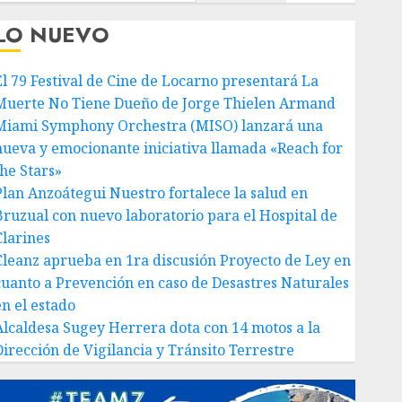
LO NUEVO
El 79 Festival de Cine de Locarno presentará La
Muerte No Tiene Dueño de Jorge Thielen Armand
Miami Symphony Orchestra (MISO) lanzará una
nueva y emocionante iniciativa llamada «Reach for
the Stars»
Plan Anzoátegui Nuestro fortalece la salud en
Bruzual con nuevo laboratorio para el Hospital de
Clarines
Cleanz aprueba en 1ra discusión Proyecto de Ley en
cuanto a Prevención en caso de Desastres Naturales
en el estado
Alcaldesa Sugey Herrera dota con 14 motos a la
Dirección de Vigilancia y Tránsito Terrestre