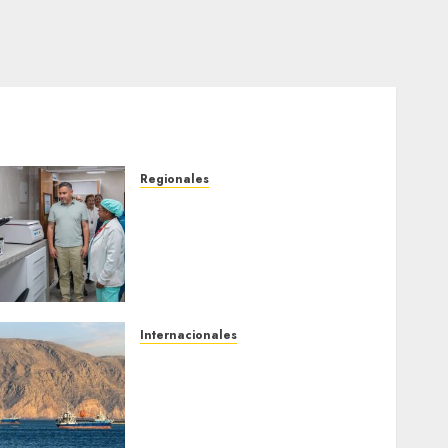
Regionales
Plan Anzoátegui Nuestro
fortalece la salud en
Bruzual con nuevo
laboratorio para el
Hospital de Clarines
5 DE AGOSTO DE 2026
0
Internacionales
Trump advierte que Irán
será «golpeado con mucha
fuerza» mientras el
acuerdo sobre el Estrecho