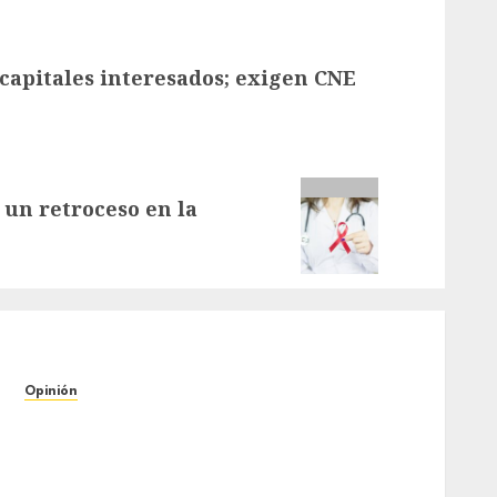
 capitales interesados; exigen CNE
 un retroceso en la
Opinión
Más allá del colapso: Cambio climático,
gestión de riesgos y la urgencia de
reconstruir una Venezuela estratégicamente
resiliente // Por: Ada Charles