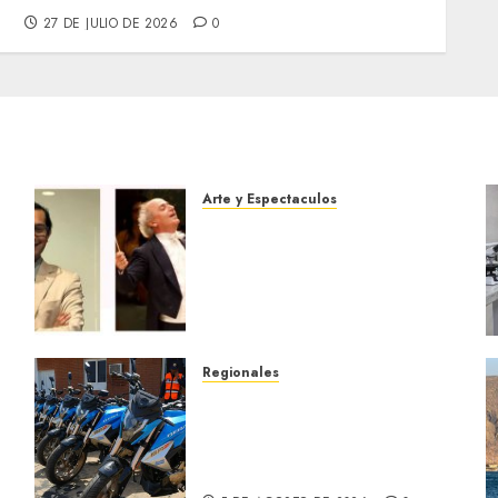
27 DE JULIO DE 2026
0
Arte y Espectaculos
Miami Symphony Orchestra
(MISO) lanzará una nueva y
emocionante iniciativa
llamada «Reach for the
Stars»
5 DE AGOSTO DE 2026
0
Regionales
Alcaldesa Sugey Herrera
dota con 14 motos a la
Dirección de Vigilancia y
s
Tránsito Terrestre