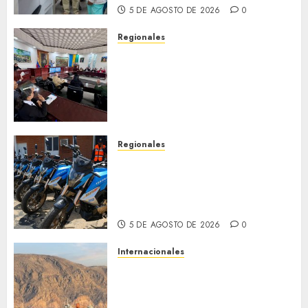
5 DE AGOSTO DE 2026
0
Regionales
Cleanz aprueba en 1ra
discusión Proyecto de Ley en
cuanto a Prevención en caso
de Desastres Naturales en el
estado
5 DE AGOSTO DE 2026
0
Regionales
Alcaldesa Sugey Herrera dota
con 14 motos a la Dirección de
Vigilancia y Tránsito
Terrestre
5 DE AGOSTO DE 2026
0
Internacionales
Trump advierte que Irán será
«golpeado con mucha fuerza»
mientras el acuerdo sobre el