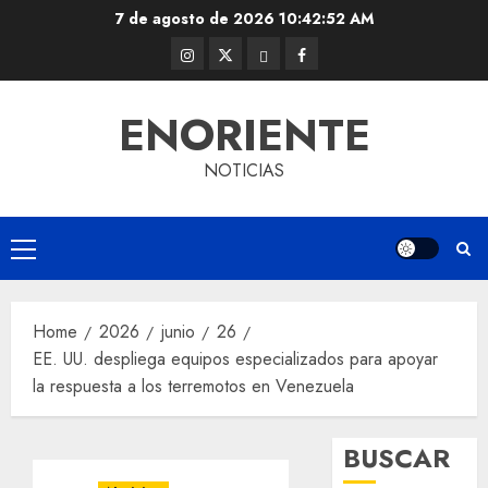
Skip
7 de agosto de 2026
10:42:53 AM
to
Instagram
Twitter
Threads
Facebook
content
@EnOriente
(X)
ENORIENTE
NOTICIAS
Primary
Menu
Home
2026
junio
26
EE. UU. despliega equipos especializados para apoyar
la respuesta a los terremotos en Venezuela
BUSCAR