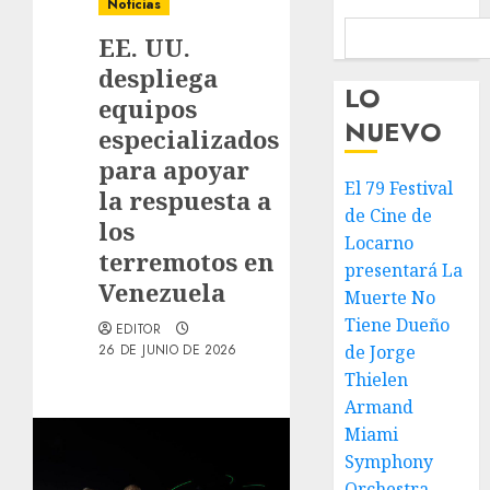
Noticias
EE. UU.
despliega
LO
equipos
NUEVO
especializados
para apoyar
El 79 Festival
la respuesta a
de Cine de
los
Locarno
terremotos en
presentará La
Venezuela
Muerte No
Tiene Dueño
EDITOR
26 DE JUNIO DE 2026
de Jorge
Thielen
Armand
Miami
Symphony
Orchestra