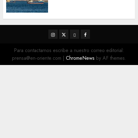
Estrecho de Ormuz sigue sin
concretarse
5 DE AGOSTO DE 2026
0
Instagram
Twitter
Threads
Facebook
@EnOriente
(X)
Para contactarnos escribe a nuestro correo editorial:
prensa@en-oriente.com
|
ChromeNews
by AF themes.