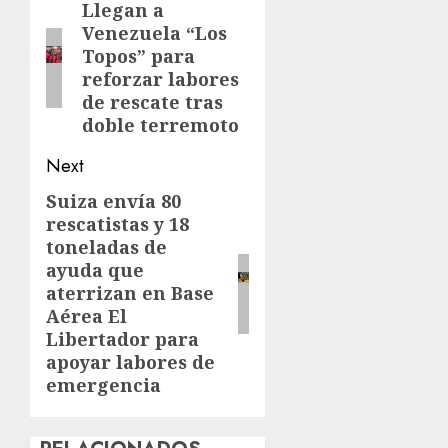
navigation
Llegan a
Previous
Venezuela “Los
post:
Topos” para
reforzar labores
de rescate tras
doble terremoto
Next
Suiza envía 80
Next
rescatistas y 18
post:
toneladas de
ayuda que
aterrizan en Base
Aérea El
Libertador para
apoyar labores de
emergencia