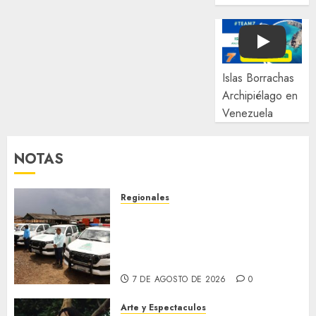
Play
Islas Borrachas
Archipiélago en
Venezuela
NOTAS
Regionales
Siembra de pino Caribe
impulsa alianza comunal y
reactivación industrial en
Monagas
7 DE AGOSTO DE 2026
0
Arte y Espectaculos