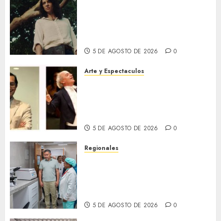
El 79 Festival de Cine de
Locarno presentará La Muerte
No Tiene Dueño de Jorge
Thielen Armand
5 DE AGOSTO DE 2026
0
Arte y Espectaculos
Miami Symphony Orchestra
(MISO) lanzará una nueva y
emocionante iniciativa
llamada «Reach for the Stars»
5 DE AGOSTO DE 2026
0
Regionales
Plan Anzoátegui Nuestro
fortalece la salud en Bruzual
con nuevo laboratorio para el
Hospital de Clarines
5 DE AGOSTO DE 2026
0