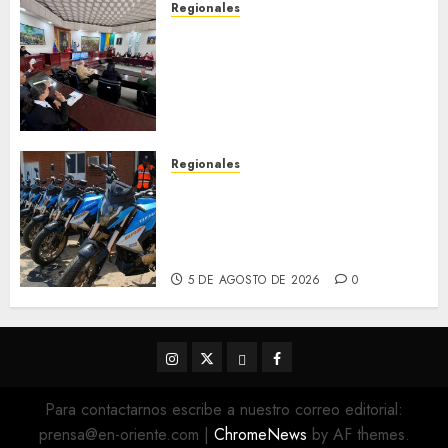
Regionales
Cleanz aprueba en 1ra
discusión Proyecto de Ley en
cuanto a Prevención en caso
de Desastres Naturales en el
estado
5 DE AGOSTO DE 2026
0
Regionales
Alcaldesa Sugey Herrera dota
con 14 motos a la Dirección de
Vigilancia y Tránsito
Terrestre
5 DE AGOSTO DE 2026
0
Instagram
Twitter
Threads
Facebook
@EnOriente
(X)
Para contactarnos escribe a nuestro correo editorial:
prensa@en-oriente.com
|
ChromeNews
by AF themes.