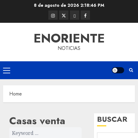
Skip
8 de agosto de 2026
2:18:47 PM
to
Instagram
Twitter
Threads
Facebook
content
@EnOriente
(X)
ENORIENTE
NOTICIAS
Primary
Menu
Home
Casas venta
BUSCAR