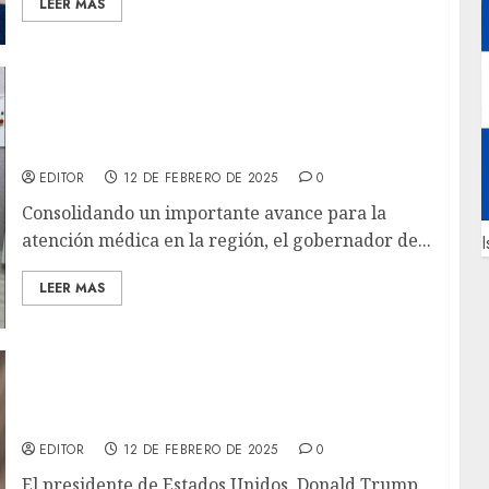
LEER MAS
Gobernador Luis Marcano inauguró nuevo
tomógrafo con inteligencia artificial en el
hospital Dr. Angulo Rivas de Anaco
EDITOR
12 DE FEBRERO DE 2025
0
Consolidando un importante avance para la
atención médica en la región, el gobernador de...
I
LEER MAS
Donald Trump llega a un acuerdo con Putin
para negociar el fin a la guerra en Ucrania
EDITOR
12 DE FEBRERO DE 2025
0
El presidente de Estados Unidos, Donald Trump,