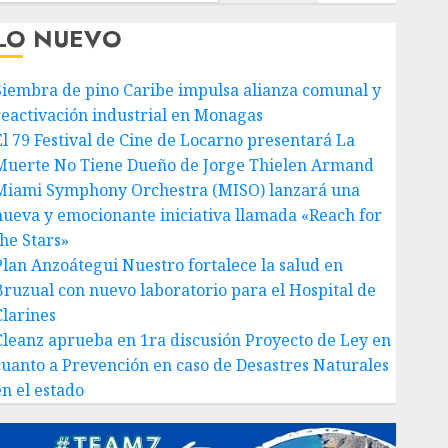
LO NUEVO
Siembra de pino Caribe impulsa alianza comunal y
reactivación industrial en Monagas
El 79 Festival de Cine de Locarno presentará La
Muerte No Tiene Dueño de Jorge Thielen Armand
Miami Symphony Orchestra (MISO) lanzará una
nueva y emocionante iniciativa llamada «Reach for
the Stars»
Plan Anzoátegui Nuestro fortalece la salud en
Bruzual con nuevo laboratorio para el Hospital de
Clarines
Cleanz aprueba en 1ra discusión Proyecto de Ley en
cuanto a Prevención en caso de Desastres Naturales
en el estado