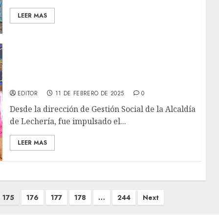
LEER MAS
Alcaldía de Lechería inició programa
“Abuelos en el Aula” para la formación de
adultos mayores
EDITOR
11 DE FEBRERO DE 2025
0
Desde la dirección de Gestión Social de la Alcaldía
de Lechería, fue impulsado el...
LEER MAS
175
176
177
178
…
244
Next