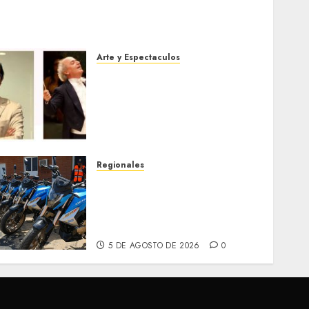
Arte y Espectaculos
Miami Symphony Orchestra
(MISO) lanzará una nueva y
emocionante iniciativa
llamada «Reach for the
Stars»
5 DE AGOSTO DE 2026
0
Regionales
Alcaldesa Sugey Herrera
dota con 14 motos a la
Dirección de Vigilancia y
Tránsito Terrestre
5 DE AGOSTO DE 2026
0