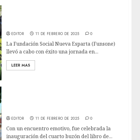
Nutridesayuno de Funsone benefició a más de
300 niños de Manzanillo
EDITOR
11 DE FEBRERO DE 2025
0
La Fundación Social Nueva Esparta (Funsone)
llevó a cabo con éxito una jornada en...
LEER MAS
Alcaldía de Lechería inaugura el cuarto
buzón del libro de la ciudad en la plaza de
Puerto Príncipe
EDITOR
11 DE FEBRERO DE 2025
0
Con un encuentro emotivo, fue celebrada la
inauguración del cuarto buzón del libro de...