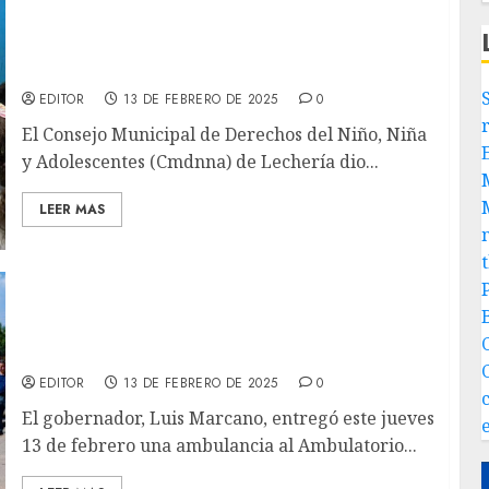
Cmdnna de Lechería lleva charlas sobre
acoso escolar a niños de primaria del colegio
Calatrava
EDITOR
13 DE FEBRERO DE 2025
0
El Consejo Municipal de Derechos del Niño, Niña
y Adolescentes (Cmdnna) de Lechería dio...
LEER MAS
Gobernador Luis Marcano incorporó una
ambulancia al Ambulatorio Urbano El
Viñedo de Barcelona
EDITOR
13 DE FEBRERO DE 2025
0
El gobernador, Luis Marcano, entregó este jueves
13 de febrero una ambulancia al Ambulatorio...