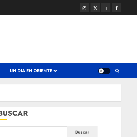
Instagram
Twitter
Threads
Facebook
@EnOriente
(X)
S
UN DIA EN ORIENTE
BUSCAR
Buscar