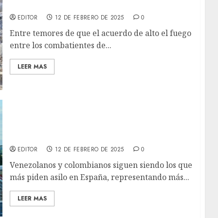
en Gaza debe evitarse a toda costa
EDITOR
12 DE FEBRERO DE 2025
0
Entre temores de que el acuerdo de alto el fuego
entre los combatientes de...
LEER MAS
Venezolanos y colombianos representan la
mayoría de las personas que buscan refugio
en España
EDITOR
12 DE FEBRERO DE 2025
0
Venezolanos y colombianos siguen siendo los que
más piden asilo en España, representando más...
LEER MAS