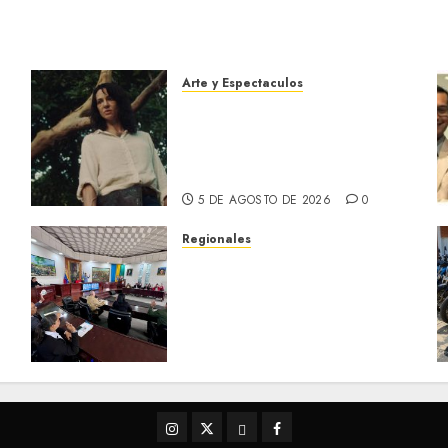
Arte y Espectaculos
El 79 Festival de Cine de
Locarno presentará La
Muerte No Tiene Dueño de
Jorge Thielen Armand
5 DE AGOSTO DE 2026
0
Regionales
Cleanz aprueba en 1ra
discusión Proyecto de Ley
en cuanto a Prevención en
caso de Desastres Naturales
en el estado
5 DE AGOSTO DE 2026
0
Instagram
Twitter
Threads
Facebook