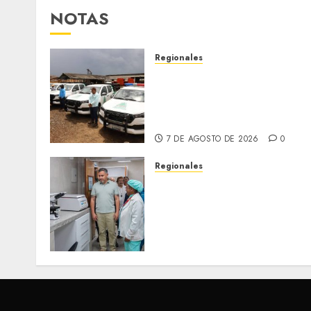
NOTAS
Regionales
Siembra de pino Caribe
impulsa alianza comunal y
reactivación industrial en
Monagas
7 DE AGOSTO DE 2026
0
Regionales
Plan Anzoátegui Nuestro
fortalece la salud en
Bruzual con nuevo
laboratorio para el
Hospital de Clarines
5 DE AGOSTO DE 2026
0