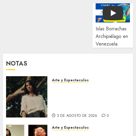
Play
Islas Borrachas
Archipiélago en
Venezuela
NOTAS
Arte y Espectaculos
El 79 Festival de Cine de
Locarno presentará La Muerte
No Tiene Dueño de Jorge
Thielen Armand
5 DE AGOSTO DE 2026
0
Arte y Espectaculos
Miami Symphony Orchestra