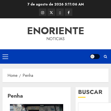
Skip
7 de agosto de 2026
5:11:06 AM
to
Instagram
Twitter
Threads
Facebook
content
@EnOriente
(X)
ENORIENTE
NOTICIAS
Primary
Menu
Home
Penha
BUSCAR
Penha