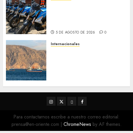
Alcaldesa Sugey Herrera dota
con 14 motos a la Dirección de
Vigilancia y Tránsito
Terrestre
5 DE AGOSTO DE 2026
0
Internacionales
Trump advierte que Irán será
«golpeado con mucha fuerza»
mientras el acuerdo sobre el
Estrecho de Ormuz sigue sin
concretarse
5 DE AGOSTO DE 2026
0
Instagram
Twitter
Threads
Facebook
@EnOriente
(X)
Para contactarnos escribe a nuestro correo editorial:
prensa@en-oriente.com
|
ChromeNews
by AF themes.