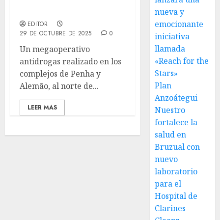
banda criminal de la
región
nueva y
emocionante
EDITOR
29 DE OCTUBRE DE 2025
0
iniciativa
llamada
Un megaoperativo
«Reach for the
antidrogas realizado en los
Stars»
complejos de Penha y
Plan
Alemão, al norte de...
Anzoátegui
LEER MAS
Nuestro
fortalece la
salud en
Bruzual con
nuevo
laboratorio
para el
Hospital de
Clarines