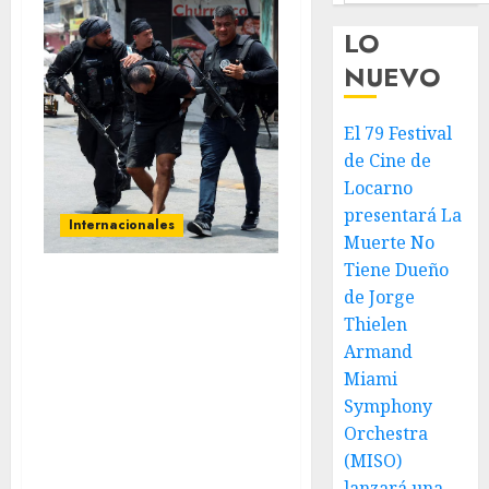
LO
NUEVO
El 79 Festival
de Cine de
Locarno
presentará La
Internacionales
Muerte No
Tiene Dueño
de Jorge
Brasil: Río de Janeiro
terminó con 64 personas
Thielen
fallecidas, entre ellas
Armand
cuatro policías, y 81
Miami
detenidos, tras el
Symphony
enfrentamiento con
Orchestra
miembros del Comando
(MISO)
Vermelho, la principal
lanzará una