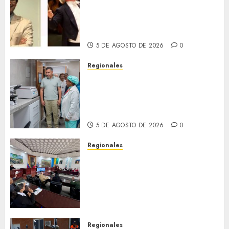
(MISO) lanzará una nueva y
emocionante iniciativa
llamada «Reach for the Stars»
5 DE AGOSTO DE 2026
0
Regionales
Plan Anzoátegui Nuestro
fortalece la salud en Bruzual
con nuevo laboratorio para el
Hospital de Clarines
5 DE AGOSTO DE 2026
0
Regionales
Cleanz aprueba en 1ra
discusión Proyecto de Ley en
cuanto a Prevención en caso
de Desastres Naturales en el
estado
5 DE AGOSTO DE 2026
0
Regionales