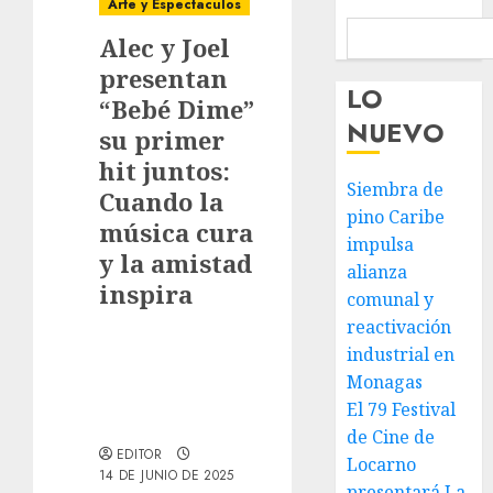
Arte y Espectaculos
Alec y Joel
presentan
LO
“Bebé Dime”
NUEVO
su primer
hit juntos:
Siembra de
Cuando la
pino Caribe
música cura
impulsa
y la amistad
alianza
inspira
comunal y
reactivación
industrial en
Monagas
El 79 Festival
de Cine de
EDITOR
Locarno
14 DE JUNIO DE 2025
presentará La