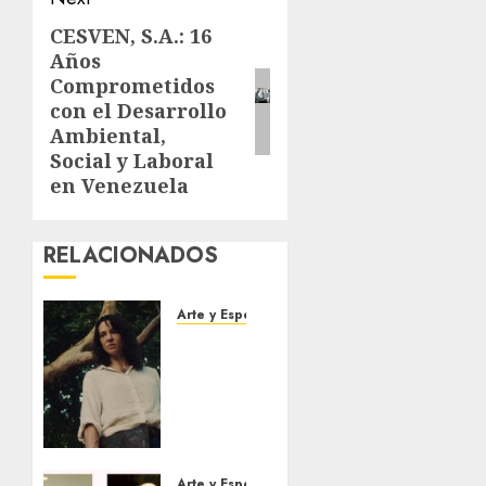
CESVEN, S.A.: 16
Next
Años
post:
Comprometidos
con el Desarrollo
Ambiental,
Social y Laboral
en Venezuela
RELACIONADOS
Arte y Espectaculos
El 79
Festival
de Cine
de
Locarno
presentará
La
Arte y Espectaculos