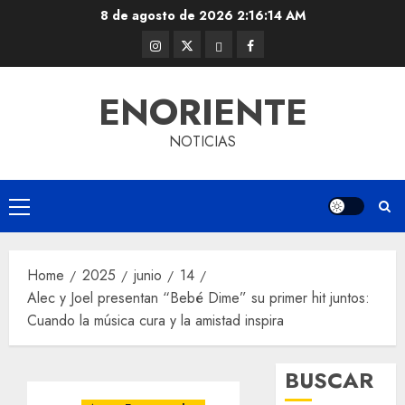
Skip
8 de agosto de 2026
2:16:14 AM
to
Instagram
Twitter
Threads
Facebook
content
@EnOriente
(X)
ENORIENTE
NOTICIAS
Primary
Menu
Home
2025
junio
14
Alec y Joel presentan “Bebé Dime” su primer hit juntos:
Cuando la música cura y la amistad inspira
BUSCAR