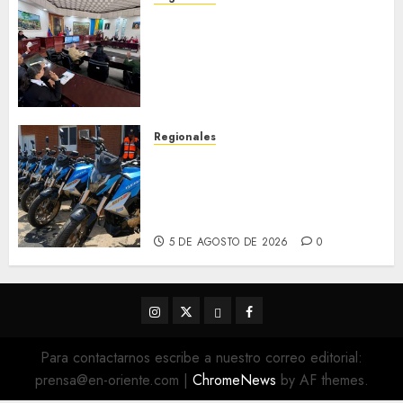
Cleanz aprueba en 1ra
discusión Proyecto de Ley en
cuanto a Prevención en caso
de Desastres Naturales en el
estado
5 DE AGOSTO DE 2026
0
Regionales
Alcaldesa Sugey Herrera dota
con 14 motos a la Dirección de
Vigilancia y Tránsito
Terrestre
5 DE AGOSTO DE 2026
0
Instagram
Twitter
Threads
Facebook
@EnOriente
(X)
Para contactarnos escribe a nuestro correo editorial:
prensa@en-oriente.com
|
ChromeNews
by AF themes.