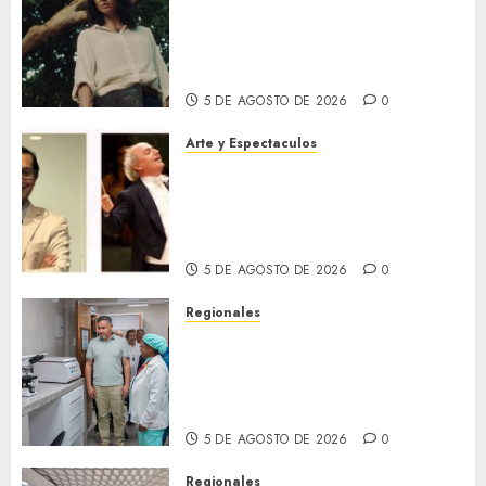
El 79 Festival de Cine de
Locarno presentará La Muerte
No Tiene Dueño de Jorge
Thielen Armand
5 DE AGOSTO DE 2026
0
Arte y Espectaculos
Miami Symphony Orchestra
(MISO) lanzará una nueva y
emocionante iniciativa
llamada «Reach for the Stars»
5 DE AGOSTO DE 2026
0
Regionales
Plan Anzoátegui Nuestro
fortalece la salud en Bruzual
con nuevo laboratorio para el
Hospital de Clarines
5 DE AGOSTO DE 2026
0
Regionales