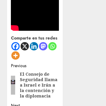
Comparte en tus redes
Post
Previous
navigation
El Consejo de
Previous
Seguridad llama
post:
a Israel e Irán a
la contención y
la diplomacia
Next