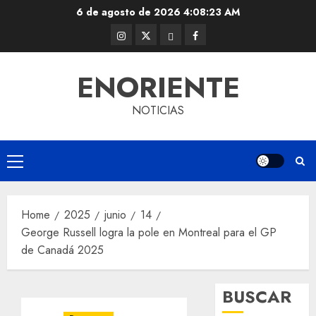
Skip
6 de agosto de 2026
4:08:24 AM
to
Instagram
Twitter
Threads
Facebook
content
@EnOriente
(X)
ENORIENTE
NOTICIAS
Primary
Menu
Home
2025
junio
14
George Russell logra la pole en Montreal para el GP
de Canadá 2025
BUSCAR