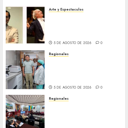
Arte y Espectaculos
Miami Symphony Orchestra
(MISO) lanzará una nueva y
emocionante iniciativa
llamada «Reach for the Stars»
5 DE AGOSTO DE 2026
0
Regionales
Plan Anzoátegui Nuestro
fortalece la salud en Bruzual
con nuevo laboratorio para el
Hospital de Clarines
5 DE AGOSTO DE 2026
0
Regionales
Cleanz aprueba en 1ra
discusión Proyecto de Ley en
cuanto a Prevención en caso
de Desastres Naturales en el