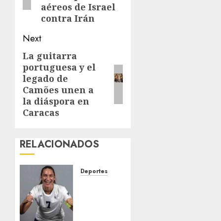
aéreos de Israel
contra Irán
Next
La guitarra
Next
portuguesa y el
post:
legado de
Camões unen a
la diáspora en
Caracas
RELACIONADOS
Deportes
EE. UU.
libera
bajo
fianza