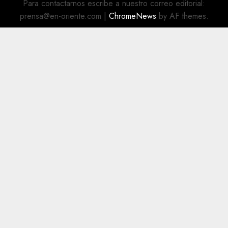
Para contactarnos escribe a nuestro correo editorial:
prensa@en-oriente.com
|
ChromeNews
by AF themes.