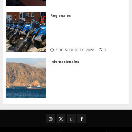
estado
5 DE AGOSTO DE 2026
0
Regionales
Alcaldesa Sugey Herrera dota
con 14 motos a la Dirección de
Vigilancia y Tránsito
Terrestre
5 DE AGOSTO DE 2026
0
Internacionales
Trump advierte que Irán será
«golpeado con mucha fuerza»
mientras el acuerdo sobre el
Estrecho de Ormuz sigue sin
concretarse
5 DE AGOSTO DE 2026
0
Instagram
Twitter
Threads
Facebook
@EnOriente
(X)