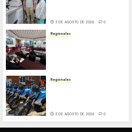
fortalece la salud en Bruzual
con nuevo laboratorio para el
Hospital de Clarines
5 DE AGOSTO DE 2026
0
Regionales
Cleanz aprueba en 1ra
discusión Proyecto de Ley en
cuanto a Prevención en caso
de Desastres Naturales en el
estado
5 DE AGOSTO DE 2026
0
Regionales
Alcaldesa Sugey Herrera dota
con 14 motos a la Dirección de
Vigilancia y Tránsito
Terrestre
5 DE AGOSTO DE 2026
0