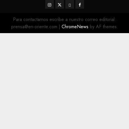
Instagram
Twitter
Threads
Facebook
@EnOriente
(X)
Para contactarnos escribe a nuestro correo editorial:
prensa@en-oriente.com
|
ChromeNews
by AF themes.