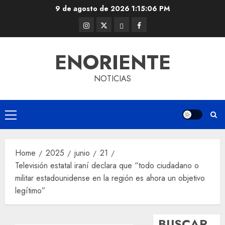
Skip
9 de agosto de 2026
1:15:07 PM
to
Instagram
Twitter
Threads
Facebook
content
@EnOriente
(X)
ENORIENTE
NOTICIAS
Primary
Menu
Home
2025
junio
21
Televisión estatal iraní declara que “todo ciudadano o
militar estadounidense en la región es ahora un objetivo
legítimo”
BUSCAR