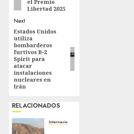
el Premio
Libertad 2025
Next
Estados Unidos
Next
utiliza
post:
bombarderos
furtivos B-2
Spirit para
atacar
instalaciones
nucleares en
Irán
RELACIONADOS
Internacionales
Trump