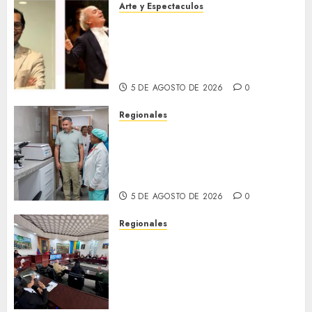
Arte y Espectaculos
Miami Symphony Orchestra
(MISO) lanzará una nueva y
emocionante iniciativa
llamada «Reach for the Stars»
5 DE AGOSTO DE 2026
0
Regionales
Plan Anzoátegui Nuestro
fortalece la salud en Bruzual
con nuevo laboratorio para el
Hospital de Clarines
5 DE AGOSTO DE 2026
0
Regionales
Cleanz aprueba en 1ra
discusión Proyecto de Ley en
cuanto a Prevención en caso
de Desastres Naturales en el
estado