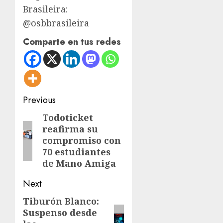
Brasileira:
@osbbrasileira
Comparte en tus redes
Post
Previous
navigation
Todoticket
Previous
reafirma su
post:
compromiso con
70 estudiantes
de Mano Amiga
Next
Tiburón Blanco:
Next
Suspenso desde
post: