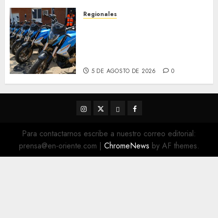
5 DE AGOSTO DE 2026
0
Regionales
Alcaldesa Sugey Herrera dota
con 14 motos a la Dirección de
Vigilancia y Tránsito
Terrestre
5 DE AGOSTO DE 2026
0
Instagram
Twitter
Threads
Facebook
@EnOriente
(X)
Para contactarnos escribe a nuestro correo editorial:
prensa@en-oriente.com
|
ChromeNews
by AF themes.