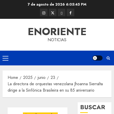
Skip
7 de agosto de 2026
6:05:46 PM
to
Instagram
Twitter
Threads
Facebook
content
@EnOriente
(X)
ENORIENTE
NOTICIAS
Primary
Menu
Home
2025
junio
23
La directora de orquestas venezolana Jhoanna Sierralta
dirige a la Sinfónica Brasileira en su 85 aniversario
BUSCAR