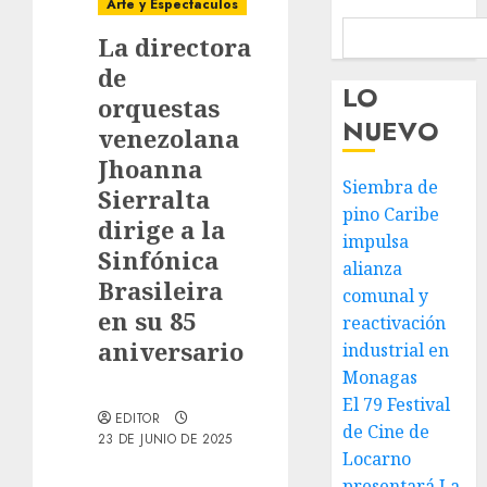
Arte y Espectaculos
La directora
de
LO
orquestas
NUEVO
venezolana
Jhoanna
Siembra de
Sierralta
pino Caribe
dirige a la
impulsa
Sinfónica
alianza
Brasileira
comunal y
en su 85
reactivación
aniversario
industrial en
Monagas
El 79 Festival
EDITOR
de Cine de
23 DE JUNIO DE 2025
Locarno
presentará La