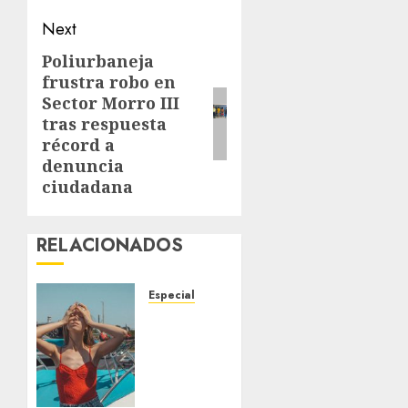
Next
Poliurbaneja
Next
frustra robo en
post:
Sector Morro III
tras respuesta
récord a
denuncia
ciudadana
RELACIONADOS
Especial
Un
posible
El Niño
sin
precedentes