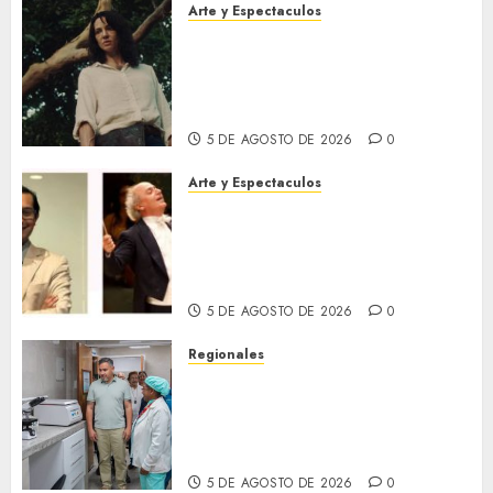
Arte y Espectaculos
El 79 Festival de Cine de
Locarno presentará La Muerte
No Tiene Dueño de Jorge
Thielen Armand
5 DE AGOSTO DE 2026
0
Arte y Espectaculos
Miami Symphony Orchestra
(MISO) lanzará una nueva y
emocionante iniciativa
llamada «Reach for the Stars»
5 DE AGOSTO DE 2026
0
Regionales
Plan Anzoátegui Nuestro
fortalece la salud en Bruzual
con nuevo laboratorio para el
Hospital de Clarines
5 DE AGOSTO DE 2026
0