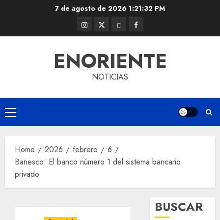
Skip
7 de agosto de 2026
1:21:33 PM
to
Instagram
Twitter
Threads
Facebook
content
@EnOriente
(X)
ENORIENTE
NOTICIAS
Primary
Menu
Home
2026
febrero
6
Banesco: El banco número 1 del sistema bancario
privado
BUSCAR