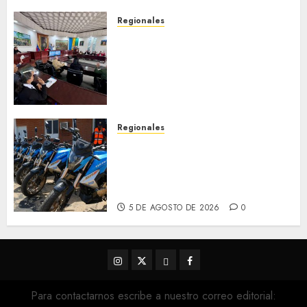
Regionales
Cleanz aprueba en 1ra
discusión Proyecto de Ley en
cuanto a Prevención en caso
de Desastres Naturales en el
estado
5 DE AGOSTO DE 2026
0
Regionales
Alcaldesa Sugey Herrera dota
con 14 motos a la Dirección de
Vigilancia y Tránsito
Terrestre
5 DE AGOSTO DE 2026
0
Instagram
Twitter
Threads
Facebook
@EnOriente
(X)
Para contactarnos escribe a nuestro correo editorial: