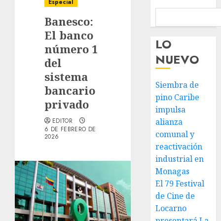
Especial
Banesco:
El banco
LO
número 1
NUEVO
del
sistema
Siembra de
bancario
pino Caribe
privado
impulsa
EDITOR
alianza
6 DE FEBRERO DE
comunal y
2026
reactivación
industrial en
Monagas
El 79 Festival
de Cine de
Locarno
presentará La