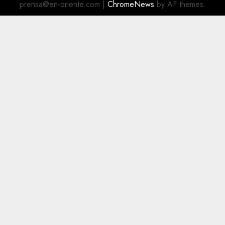
prensa@en-oriente.com
|
ChromeNews
by AF themes.