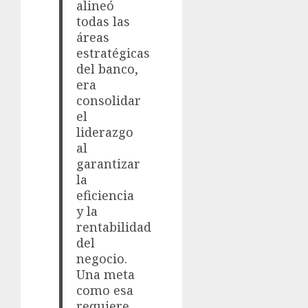
alineó
todas las
áreas
estratégicas
del banco,
era
consolidar
el
liderazgo
al
garantizar
la
eficiencia
y la
rentabilidad
del
negocio.
Una meta
como esa
requiere