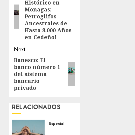
Histórico en
post:
Monagas:
Petroglifos
Ancestrales de
Hasta 8.000 Años
en Cedeño!
Next
Banesco: El
Next
banco número 1
post:
del sistema
bancario
privado
RELACIONADOS
Especial
Un