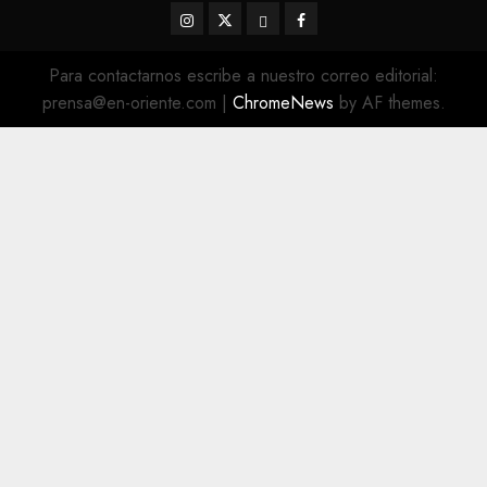
Instagram
Twitter
Threads
Facebook
@EnOriente
(X)
Para contactarnos escribe a nuestro correo editorial:
prensa@en-oriente.com
|
ChromeNews
by AF themes.