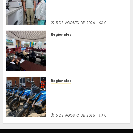
fortalece la salud en Bruzual
con nuevo laboratorio para el
Hospital de Clarines
5 DE AGOSTO DE 2026
0
Regionales
Cleanz aprueba en 1ra
discusión Proyecto de Ley en
cuanto a Prevención en caso
de Desastres Naturales en el
estado
5 DE AGOSTO DE 2026
0
Regionales
Alcaldesa Sugey Herrera dota
con 14 motos a la Dirección de
Vigilancia y Tránsito
Terrestre
5 DE AGOSTO DE 2026
0