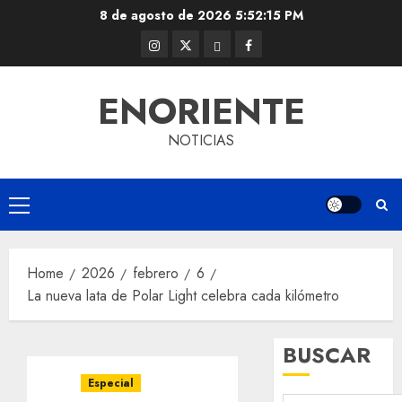
Skip
8 de agosto de 2026
5:52:15 PM
to
Instagram
Twitter
Threads
Facebook
content
@EnOriente
(X)
ENORIENTE
NOTICIAS
Primary
Menu
Home
2026
febrero
6
La nueva lata de Polar Light celebra cada kilómetro
BUSCAR
Especial