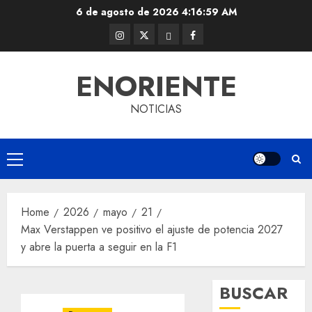
Skip
6 de agosto de 2026
4:16:59 AM
to
Instagram
Twitter
Threads
Facebook
content
@EnOriente
(X)
ENORIENTE
NOTICIAS
Primary
Menu
Home
2026
mayo
21
Max Verstappen ve positivo el ajuste de potencia 2027
y abre la puerta a seguir en la F1
BUSCAR