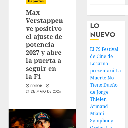
Deportes
Max
Verstappen
LO
ve positivo
NUEVO
el ajuste de
potencia
El 79 Festival
2027 y abre
de Cine de
la puerta a
Locarno
seguir en
presentará La
la F1
Muerte No
Tiene Dueño
EDITOR
21 DE MAYO DE 2026
de Jorge
Thielen
Armand
Miami
Symphony
Orchestra