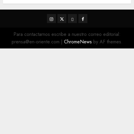
5 DE AGOSTO DE 2026
0
Instagram
Twitter
Threads
Facebook
@EnOriente
(X)
Para contactarnos escribe a nuestro correo editorial:
prensa@en-oriente.com
|
ChromeNews
by AF themes.