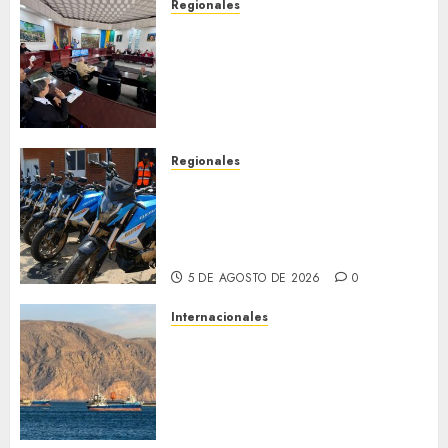
Regionales
Cleanz aprueba en 1ra
discusión Proyecto de Ley en
cuanto a Prevención en caso
de Desastres Naturales en el
estado
5 DE AGOSTO DE 2026
0
Regionales
Alcaldesa Sugey Herrera dota
con 14 motos a la Dirección de
Vigilancia y Tránsito
Terrestre
5 DE AGOSTO DE 2026
0
Internacionales
Trump advierte que Irán será
«golpeado con mucha fuerza»
mientras el acuerdo sobre el
Estrecho de Ormuz sigue sin
concretarse