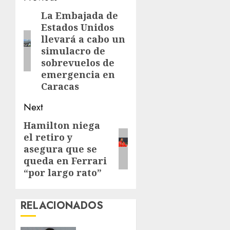
navigation
La Embajada de
Previous
Estados Unidos
post:
llevará a cabo un
simulacro de
sobrevuelos de
emergencia en
Caracas
Next
Hamilton niega
Next
el retiro y
post:
asegura que se
queda en Ferrari
“por largo rato”
RELACIONADOS