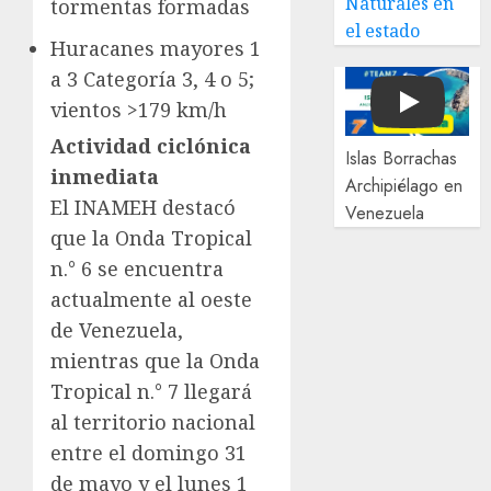
Naturales en
tormentas formadas
el estado
Huracanes mayores 1
a 3 Categoría 3, 4 o 5;
vientos >179 km/h
Play
Actividad ciclónica
Islas Borrachas
inmediata
Archipiélago en
El INAMEH destacó
Venezuela
que la Onda Tropical
n.° 6 se encuentra
actualmente al oeste
de Venezuela,
mientras que la Onda
Tropical n.° 7 llegará
al territorio nacional
entre el domingo 31
de mayo y el lunes 1