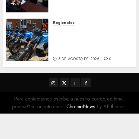
de Desastres Naturales en el
estado
5 DE AGOSTO DE 2026
0
Regionales
Alcaldesa Sugey Herrera dota
con 14 motos a la Dirección de
Vigilancia y Tránsito
Terrestre
5 DE AGOSTO DE 2026
0
Instagram
Twitter
Threads
Facebook
@EnOriente
(X)
Para contactarnos escribe a nuestro correo editorial:
prensa@en-oriente.com
|
ChromeNews
by AF themes.