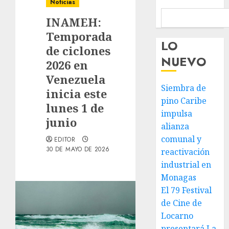
Noticias
INAMEH:
Temporada
LO
de ciclones
NUEVO
2026 en
Venezuela
Siembra de
inicia este
pino Caribe
lunes 1 de
impulsa
junio
alianza
comunal y
EDITOR
30 DE MAYO DE 2026
reactivación
industrial en
Monagas
El 79 Festival
de Cine de
Locarno
presentará La