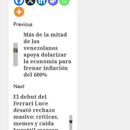
Post
Previous
navigation
Más de la mitad
Previous
de los
post:
venezolanos
apoya dolarizar
la economía para
frenar inflación
del 600%
Next
El debut del
Next
Ferrari Luce
post:
desató rechazo
masivo: críticas,
memes y caída
bursátil marcan