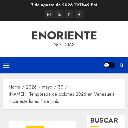
Skip
7 de agosto de 2026
11:11:50 PM
to
Instagram
Twitter
Threads
Facebook
content
@EnOriente
(X)
ENORIENTE
NOTICIAS
Primary
Menu
Home
2026
mayo
30
INAMEH: Temporada de ciclones 2026 en Venezuela
inicia este lunes 1 de junio
BUSCAR