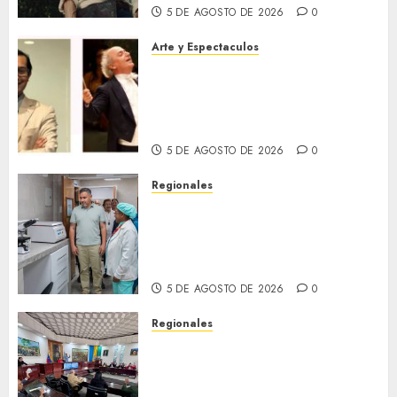
5 DE AGOSTO DE 2026
0
Arte y Espectaculos
Miami Symphony Orchestra
(MISO) lanzará una nueva y
emocionante iniciativa
llamada «Reach for the Stars»
5 DE AGOSTO DE 2026
0
Regionales
Plan Anzoátegui Nuestro
fortalece la salud en Bruzual
con nuevo laboratorio para el
Hospital de Clarines
5 DE AGOSTO DE 2026
0
Regionales
Cleanz aprueba en 1ra
discusión Proyecto de Ley en
cuanto a Prevención en caso