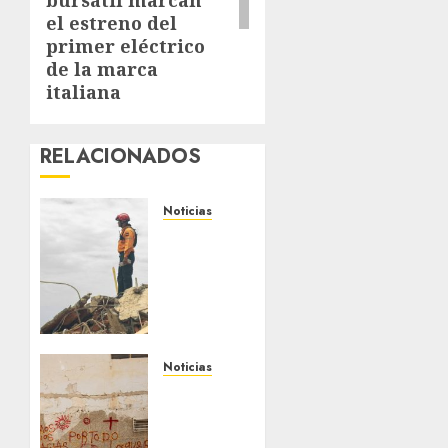
el estreno del
primer eléctrico
de la marca
italiana
RELACIONADOS
Noticias
Venezuela:
la
esperanza
sigue
en pie
tras los
terremotos
Noticias
Un mes
28 DE
después
JULIO DE
del
2026