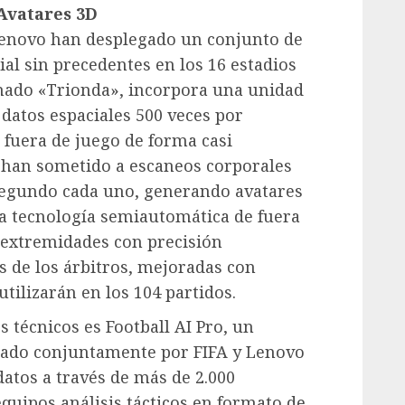
 Avatares 3D
l Lenovo han desplegado un conjunto de
ial sin precedentes en los 16 estadios
lamado «Trionda», incorpora una unidad
datos espaciales 500 veces por
 fuera de juego de forma casi
e han sometido a escaneos corporales
egundo cada uno, generando avatares
a tecnología semiautomática de fuera
s extremidades con precisión
s de los árbitros, mejoradas con
utilizarán en los 104 partidos.
s técnicos es Football AI Pro, un
llado conjuntamente por FIFA y Lenovo
datos a través de más de 2.000
quipos análisis tácticos en formato de