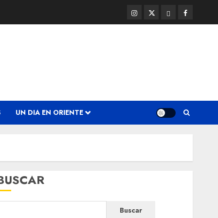
Instagram
Twitter
Threads
Facebook
@EnOriente
(X)
S
UN DIA EN ORIENTE
BUSCAR
Buscar