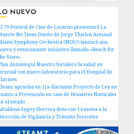
LO NUEVO
El 79 Festival de Cine de Locarno presentará La
Muerte No Tiene Dueño de Jorge Thielen Armand
Miami Symphony Orchestra (MISO) lanzará una
nueva y emocionante iniciativa llamada «Reach for
the Stars»
Plan Anzoátegui Nuestro fortalece la salud en
Bruzual con nuevo laboratorio para el Hospital de
Clarines
Cleanz aprueba en 1ra discusión Proyecto de Ley en
cuanto a Prevención en caso de Desastres Naturales
en el estado
Alcaldesa Sugey Herrera dota con 14 motos a la
Dirección de Vigilancia y Tránsito Terrestre