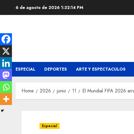
Skip
6 de agosto de 2026
1:32:16 PM
to
content
ESPECIAL
DEPORTES
ARTE Y ESPECTACULOS
Home
2026
junio
11
El Mundial FIFA 2026 arra
Especial