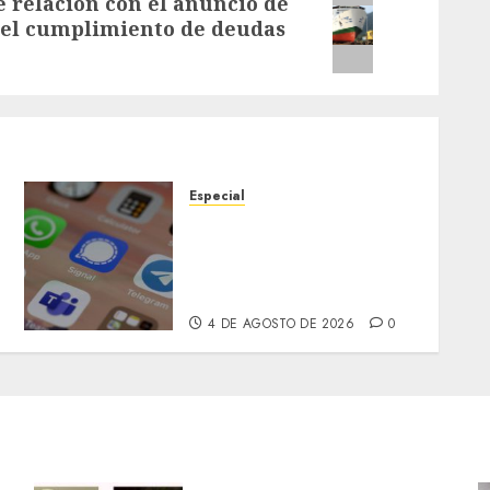
e relación con el anuncio de
e el cumplimiento de deudas
Especial
Telegram aclara retirada
temporal de la App Store
tras detección de
contenido ilegal
4 DE AGOSTO DE 2026
0