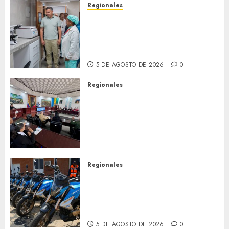
Regionales
Plan Anzoátegui Nuestro
fortalece la salud en Bruzual
con nuevo laboratorio para el
Hospital de Clarines
5 DE AGOSTO DE 2026
0
Regionales
Cleanz aprueba en 1ra
discusión Proyecto de Ley en
cuanto a Prevención en caso
de Desastres Naturales en el
estado
5 DE AGOSTO DE 2026
0
Regionales
Alcaldesa Sugey Herrera dota
con 14 motos a la Dirección de
Vigilancia y Tránsito
Terrestre
5 DE AGOSTO DE 2026
0