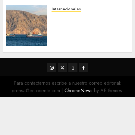
Internacionales
Trump advierte que Irán será
«golpeado con mucha fuerza»
mientras el acuerdo sobre el
Estrecho de Ormuz sigue sin
concretarse
5 DE AGOSTO DE 2026
0
Instagram
Twitter
Threads
Facebook
@EnOriente
(X)
Para contactarnos escribe a nuestro correo editorial:
prensa@en-oriente.com
|
ChromeNews
by AF themes.