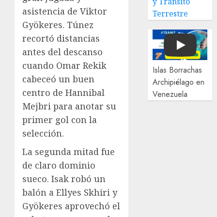
y Tránsito
asistencia de Viktor
Terrestre
Gyökeres. Túnez
recortó distancias
Play
antes del descanso
cuando Omar Rekik
Islas Borrachas
cabeceó un buen
Archipiélago en
centro de Hannibal
Venezuela
Mejbri para anotar su
primer gol con la
selección.
La segunda mitad fue
de claro dominio
sueco. Isak robó un
balón a Ellyes Skhiri y
Gyökeres aprovechó el