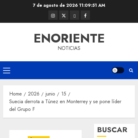
Skip
7 de agosto de 2026
11:09:52 AM
to
Instagram
Twitter
Threads
Facebook
content
@EnOriente
(X)
ENORIENTE
NOTICIAS
Primary
Menu
Home
2026
junio
15
Suecia derrota a Túnez en Monterrey y se pone líder
del Grupo F
BUSCAR