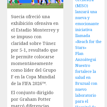
(MISO)
lanzará una
Suecia ofreció una
nueva y
exhibición ofensiva en
emocionante
el Estadio Monterrey y
iniciativa
llamada
se impuso con
«Reach for the
claridad sobre Túnez
Stars»
por 5-1, resultado que
Plan
le permite colocarse
Anzoátegui
momentáneamente
Nuestro
como líder del Grupo
fortalece la
F en la Copa Mundial
salud en
de la FIFA 2026™.
Bruzual con
nuevo
El conjunto dirigido
laboratorio
por Graham Potter
para el
marcó diferencias