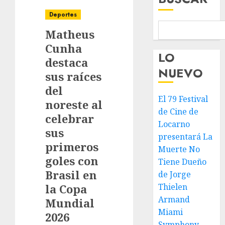
Deportes
Matheus
Cunha
LO
destaca
NUEVO
sus raíces
del
El 79 Festival
noreste al
de Cine de
celebrar
Locarno
sus
presentará La
primeros
Muerte No
goles con
Tiene Dueño
Brasil en
de Jorge
la Copa
Thielen
Armand
Mundial
Miami
2026
Symphony