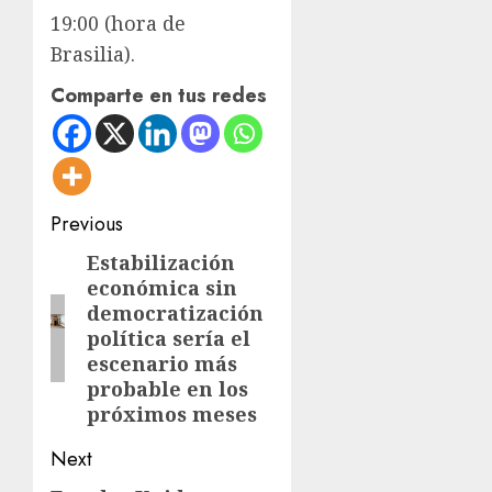
19:00 (hora de
Brasilia).
Comparte en tus redes
Post
Previous
navigation
Estabilización
Previous
económica sin
post:
democratización
política sería el
escenario más
probable en los
próximos meses
Next