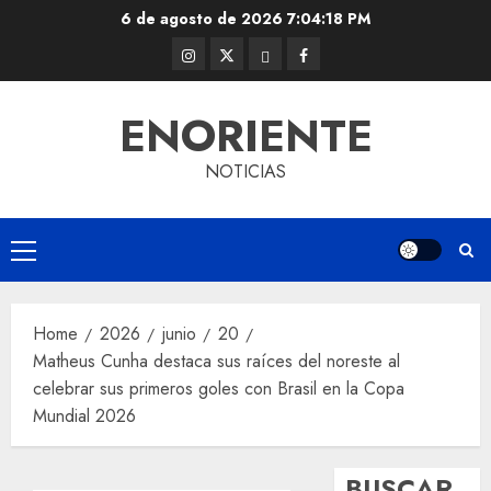
Skip
6 de agosto de 2026
7:04:18 PM
to
Instagram
Twitter
Threads
Facebook
content
@EnOriente
(X)
ENORIENTE
NOTICIAS
Primary
Menu
Home
2026
junio
20
Matheus Cunha destaca sus raíces del noreste al
celebrar sus primeros goles con Brasil en la Copa
Mundial 2026
BUSCAR