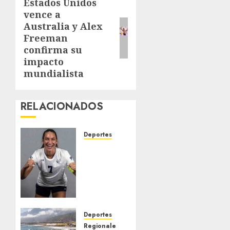
Estados Unidos
Next
vence a
post:
Australia y Alex
Freeman
confirma su
impacto
mundialista
RELACIONADOS
Deportes
EE. UU.
libera
bajo
fianza
a
futbolista
venezolana
Deportes
pese a
Regionales