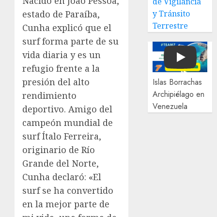
Nacido en João Pessoa,
de Vigilancia
estado de Paraíba,
y Tránsito
Terrestre
Cunha explicó que el
surf forma parte de su
vida diaria y es un
Play
refugio frente a la
presión del alto
Islas Borrachas
Archipiélago en
rendimiento
Venezuela
deportivo. Amigo del
campeón mundial de
surf Ítalo Ferreira,
originario de Río
Grande del Norte,
Cunha declaró: «El
surf se ha convertido
en la mejor parte de