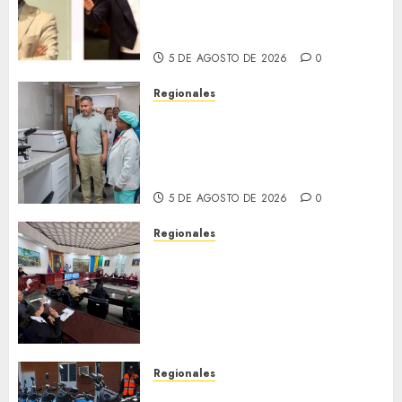
emocionante iniciativa
llamada «Reach for the Stars»
5 DE AGOSTO DE 2026
0
Regionales
Plan Anzoátegui Nuestro
fortalece la salud en Bruzual
con nuevo laboratorio para el
Hospital de Clarines
5 DE AGOSTO DE 2026
0
Regionales
Cleanz aprueba en 1ra
discusión Proyecto de Ley en
cuanto a Prevención en caso
de Desastres Naturales en el
estado
5 DE AGOSTO DE 2026
0
Regionales
Alcaldesa Sugey Herrera dota