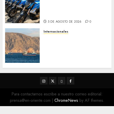
con 14 motos a la Dirección de
Vigilancia y Tránsito
Terrestre
5 DE AGOSTO DE 2026
0
Internacionales
Trump advierte que Irán será
«golpeado con mucha fuerza»
mientras el acuerdo sobre el
Estrecho de Ormuz sigue sin
concretarse
5 DE AGOSTO DE 2026
0
Instagram
Twitter
Threads
Facebook
@EnOriente
(X)
Para contactarnos escribe a nuestro correo editorial:
prensa@en-oriente.com
|
ChromeNews
by AF themes.