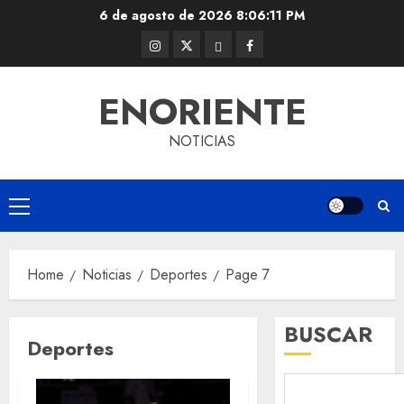
Skip
6 de agosto de 2026
8:06:12 PM
to
Instagram
Twitter
Threads
Facebook
content
@EnOriente
(X)
ENORIENTE
NOTICIAS
Primary
Menu
Home
Noticias
Deportes
Page 7
BUSCAR
Deportes