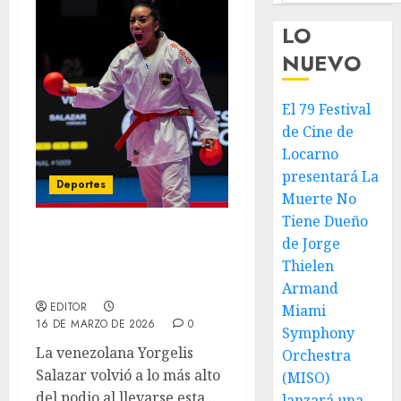
LO
NUEVO
El 79 Festival
de Cine de
Locarno
presentará La
Deportes
Muerte No
Tiene Dueño
de Jorge
Yorgelis Salazar brilla
con oro en Karate One de
Thielen
Roma
Armand
EDITOR
Miami
16 DE MARZO DE 2026
0
Symphony
La venezolana Yorgelis
Orchestra
Salazar volvió a lo más alto
(MISO)
del podio al llevarse esta...
lanzará una