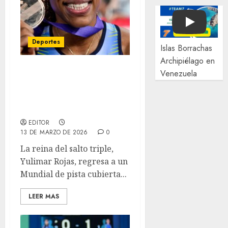
Play
Deportes
Islas Borrachas
Archipiélago en
Venezuela
Yulimar Rojas regresa
invicta a Mundial de
Pista Cubierta en Torún
con hambre de oro
EDITOR
13 DE MARZO DE 2026
0
La reina del salto triple,
Yulimar Rojas, regresa a un
Mundial de pista cubierta...
LEER MAS