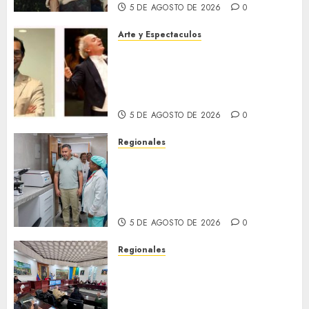
5 DE AGOSTO DE 2026
0
Arte y Espectaculos
Miami Symphony Orchestra
(MISO) lanzará una nueva y
emocionante iniciativa
llamada «Reach for the Stars»
5 DE AGOSTO DE 2026
0
Regionales
Plan Anzoátegui Nuestro
fortalece la salud en Bruzual
con nuevo laboratorio para el
Hospital de Clarines
5 DE AGOSTO DE 2026
0
Regionales
Cleanz aprueba en 1ra
discusión Proyecto de Ley en
cuanto a Prevención en caso