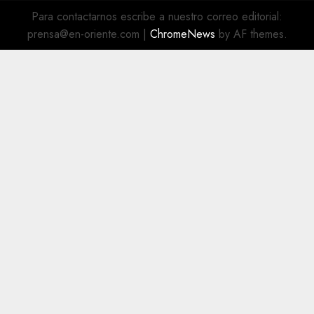
@EnOriente
(X)
Para contactarnos escribe a nuestro correo editorial:
prensa@en-oriente.com
|
ChromeNews
by AF themes.