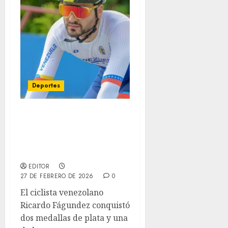
Deportes
Ricardo Fágundez brilla
con tres medallas en el
Panamericano de
Paraciclismo
EDITOR
27 DE FEBRERO DE 2026
0
El ciclista venezolano
Ricardo Fágundez conquistó
dos medallas de plata y una