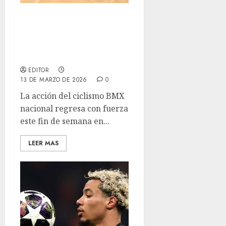
III y IV Válida Nacional de
Ciclismo BMX
congregará a 200 atletas
en Barquisimeto
EDITOR
13 DE MARZO DE 2026
0
La acción del ciclismo BMX
nacional regresa con fuerza
este fin de semana en...
LEER MAS