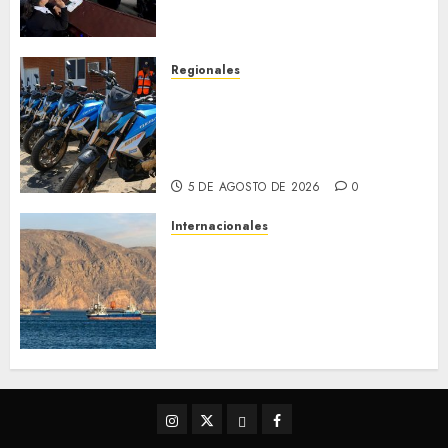
de Desastres Naturales en el
estado
5 DE AGOSTO DE 2026
0
Regionales
Alcaldesa Sugey Herrera dota
con 14 motos a la Dirección de
Vigilancia y Tránsito
Terrestre
5 DE AGOSTO DE 2026
0
Internacionales
Trump advierte que Irán será
«golpeado con mucha fuerza»
mientras el acuerdo sobre el
Estrecho de Ormuz sigue sin
concretarse
5 DE AGOSTO DE 2026
0
Instagram
Twitter
Threads
Facebook