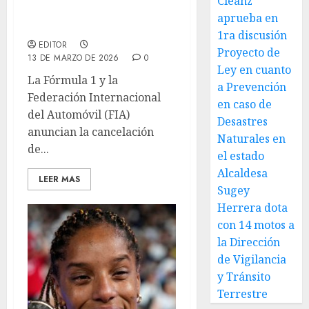
Cleanz
conflicto Irán-EE.UU.-
aprueba en
Israel
1ra discusión
EDITOR
Proyecto de
13 DE MARZO DE 2026
0
Ley en cuanto
La Fórmula 1 y la
a Prevención
Federación Internacional
en caso de
del Automóvil (FIA)
Desastres
anuncian la cancelación
Naturales en
de...
el estado
Alcaldesa
LEER MAS
Sugey
Herrera dota
con 14 motos a
la Dirección
de Vigilancia
y Tránsito
Terrestre