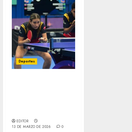
Deportes
Venezolanos Dakota
Ferrer y Jonathan Vegas
conquistan oro en dobles
mixtos sub-17 del WTT
Youth Contender
Asunción 2026
EDITOR
13 DE MARZO DE 2026
0