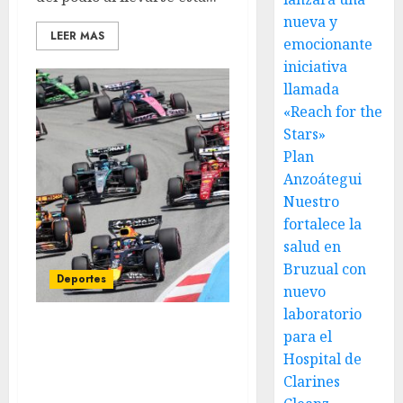
nueva y
LEER MAS
emocionante
iniciativa
llamada
«Reach for the
Stars»
Plan
Anzoátegui
Nuestro
fortalece la
salud en
Bruzual con
Deportes
nuevo
laboratorio
para el
Fórmula 1 confirma la
cancelación definitiva de
Hospital de
las carreras del 12 y 19 de
Clarines
abril de 2026 debido al