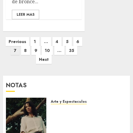
de bronce...
LEER MAS
Posts
Previous
1
…
4
5
6
pagination
7
8
9
10
…
35
Next
NOTAS
Arte y Espectaculos
El 79 Festival de Cine de
Locarno presentará La Muerte
No Tiene Dueño de Jorge
Thielen Armand