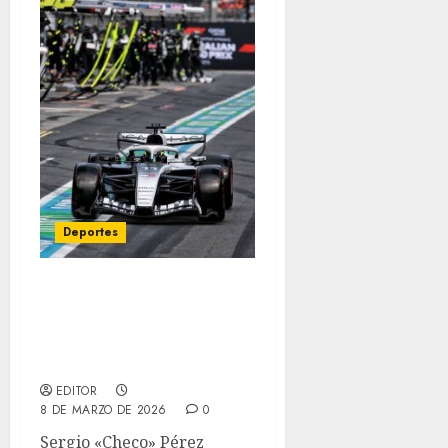
Deportes
Checo Pérez completa
histórico debut de
Cadillac en Australia #F1
#AusGP
EDITOR
8 DE MARZO DE 2026
0
Sergio «Checo» Pérez