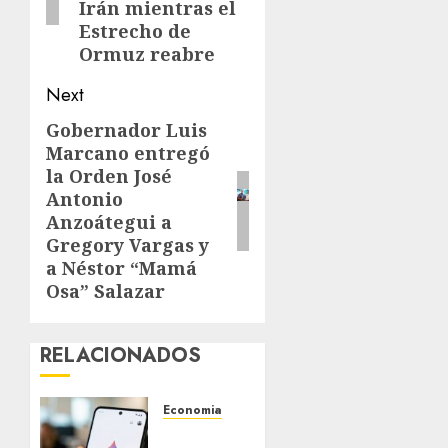
Irán mientras el
Estrecho de
Ormuz reabre
Next
Gobernador Luis
Next
Marcano entregó
post:
la Orden José
Antonio
Anzoátegui a
Gregory Vargas y
a Néstor “Mamá
Osa” Salazar
RELACIONADOS
Economia
Google