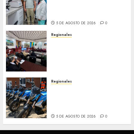
fortalece la salud en Bruzual
con nuevo laboratorio para el
Hospital de Clarines
5 DE AGOSTO DE 2026
0
Regionales
Cleanz aprueba en 1ra
discusión Proyecto de Ley en
cuanto a Prevención en caso
de Desastres Naturales en el
estado
5 DE AGOSTO DE 2026
0
Regionales
Alcaldesa Sugey Herrera dota
con 14 motos a la Dirección de
Vigilancia y Tránsito
Terrestre
5 DE AGOSTO DE 2026
0