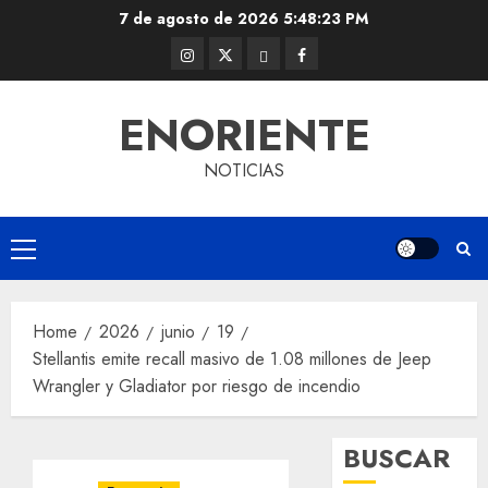
Skip
7 de agosto de 2026
5:48:24 PM
to
Instagram
Twitter
Threads
Facebook
content
@EnOriente
(X)
ENORIENTE
NOTICIAS
Primary
Menu
Home
2026
junio
19
Stellantis emite recall masivo de 1.08 millones de Jeep
Wrangler y Gladiator por riesgo de incendio
BUSCAR