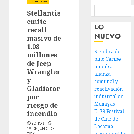
Economia
Stellantis
emite
LO
recall
NUEVO
masivo de
1.08
Siembra de
millones
pino Caribe
de Jeep
impulsa
Wrangler
alianza
y
comunal y
Gladiator
reactivación
por
industrial en
riesgo de
Monagas
El 79 Festival
incendio
de Cine de
EDITOR
Locarno
19 DE JUNIO DE
2026
presentará La