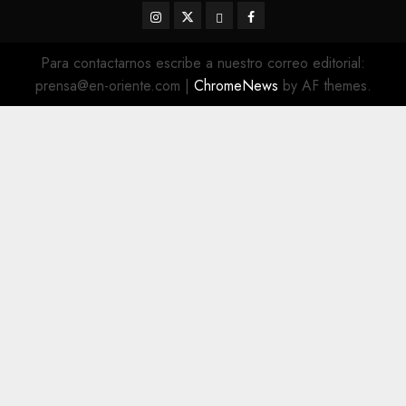
Instagram
Twitter
Threads
Facebook
@EnOriente
(X)
Para contactarnos escribe a nuestro correo editorial:
prensa@en-oriente.com
|
ChromeNews
by AF themes.