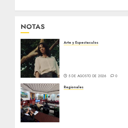
NOTAS
Arte y Espectaculos
El 79 Festival de Cine de
Locarno presentará La
Muerte No Tiene Dueño de
Jorge Thielen Armand
5 DE AGOSTO DE 2026
0
Regionales
Cleanz aprueba en 1ra
discusión Proyecto de Ley
en cuanto a Prevención en
caso de Desastres Naturale
en el estado
5 DE AGOSTO DE 2026
0