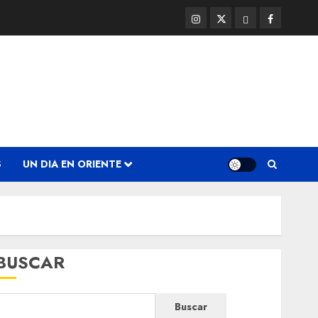
Instagram
Twitter
Threads
Facebook
@EnOriente
(X)
S
UN DIA EN ORIENTE
BUSCAR
Buscar