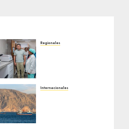
Regionales
Plan Anzoátegui Nuestro
fortalece la salud en
Bruzual con nuevo
laboratorio para el
Hospital de Clarines
5 DE AGOSTO DE 2026
0
Internacionales
Trump advierte que Irán
será «golpeado con mucha
fuerza» mientras el
acuerdo sobre el Estrecho
de Ormuz sigue sin
concretarse