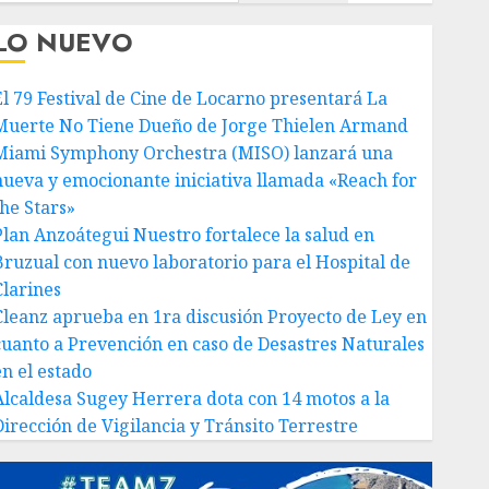
LO NUEVO
El 79 Festival de Cine de Locarno presentará La
Muerte No Tiene Dueño de Jorge Thielen Armand
Miami Symphony Orchestra (MISO) lanzará una
nueva y emocionante iniciativa llamada «Reach for
the Stars»
Plan Anzoátegui Nuestro fortalece la salud en
Bruzual con nuevo laboratorio para el Hospital de
Clarines
Cleanz aprueba en 1ra discusión Proyecto de Ley en
cuanto a Prevención en caso de Desastres Naturales
en el estado
Alcaldesa Sugey Herrera dota con 14 motos a la
Dirección de Vigilancia y Tránsito Terrestre