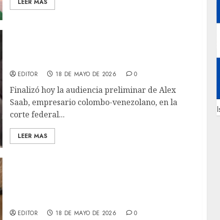
LEER MAS
Finaliza audiencia de Alex Saab en corte
federal de EE. UU.; gobierno pide que
permanezca detenido
EDITOR
18 DE MAYO DE 2026
0
Finalizó hoy la audiencia preliminar de Alex
Saab, empresario colombo-venezolano, en la
I
corte federal...
LEER MAS
Colombianos en Venezuela exigen a la nueva
administración electa colocar autoridades
capaces de brindar buena atención a los
connacionales
EDITOR
18 DE MAYO DE 2026
0