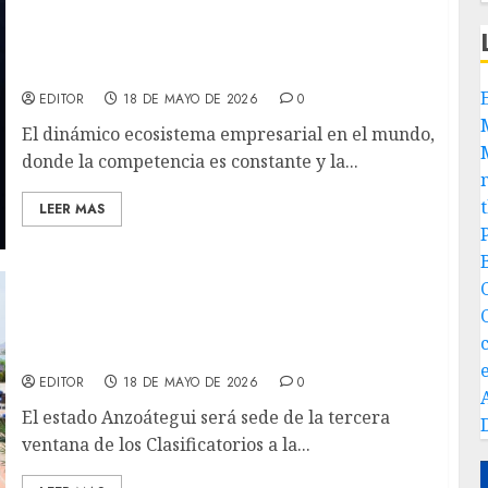
La Dra. Roselin Cabrales “La Negociadora”
lanza su libro “El superpoder de la
Negociación”
EDITOR
18 DE MAYO DE 2026
0
El dinámico ecosistema empresarial en el mundo,
donde la competencia es constante y la...
LEER MAS
Anzoátegui se prepara para recibir la
tercera ventana de los Clasificatorios a la
Copa del Mundo FIBA 2027
EDITOR
18 DE MAYO DE 2026
0
El estado Anzoátegui será sede de la tercera
ventana de los Clasificatorios a la...