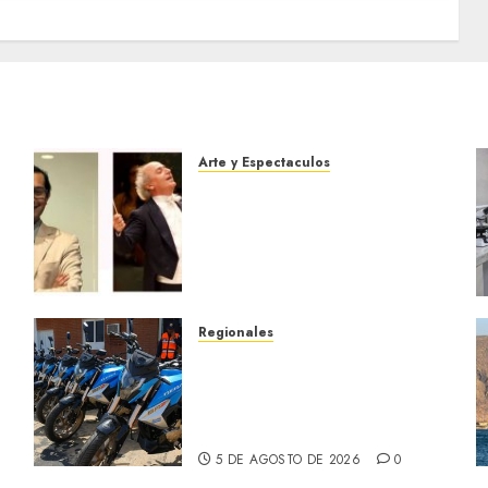
Arte y Espectaculos
Miami Symphony Orchestra
(MISO) lanzará una nueva y
emocionante iniciativa
llamada «Reach for the
Stars»
5 DE AGOSTO DE 2026
0
Regionales
Alcaldesa Sugey Herrera
dota con 14 motos a la
Dirección de Vigilancia y
s
Tránsito Terrestre
5 DE AGOSTO DE 2026
0