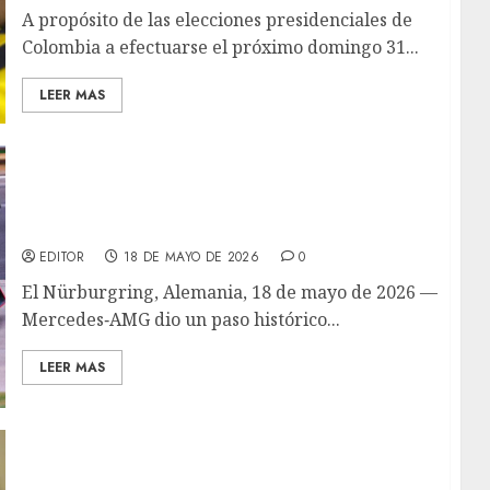
A propósito de las elecciones presidenciales de
Colombia a efectuarse el próximo domingo 31...
LEER MAS
Mercedes‑AMG triunfa en las 24 Horas de
Nürburgring mientras Verstappen se queda
sin podio por avería
EDITOR
18 DE MAYO DE 2026
0
El Nürburgring, Alemania, 18 de mayo de 2026 —
Mercedes‑AMG dio un paso histórico...
LEER MAS
Un jurado de EE. UU. falla a favor de OpenAI
y rechaza la demanda de Elon Musk por