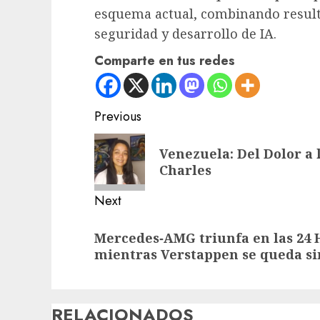
esquema actual, combinando resulta
seguridad y desarrollo de IA.
Comparte en tus redes
Post
Previous
navigation
Previous
Venezuela: Del Dolor a l
post:
Charles
Next
Next
Mercedes‑AMG triunfa en las 24
post:
mientras Verstappen se queda si
RELACIONADOS