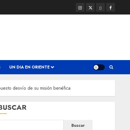
Instagram
Twitter
Threads
Facebook
@EnOriente
(X)
S
UN DIA EN ORIENTE
uesto desvío de su misión benéfica
BUSCAR
Buscar