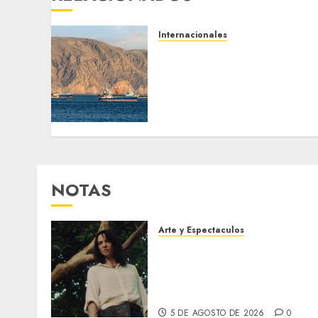
Internacionales
Trump advierte que Irán
será «golpeado con mucha
fuerza» mientras el
acuerdo sobre el Estrecho
de Ormuz sigue sin
concretarse
5 DE AGOSTO DE 2026
0
NOTAS
Arte y Espectaculos
El 79 Festival de Cine de
Locarno presentará La
Muerte No Tiene Dueño de
Jorge Thielen Armand
5 DE AGOSTO DE 2026
0