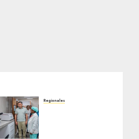
Regionales
Plan Anzoátegui Nuestro
fortalece la salud en
Bruzual con nuevo
laboratorio para el
Hospital de Clarines