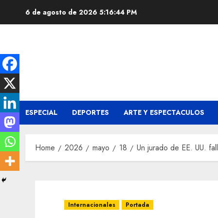
Skip
6 de agosto de 2026
5:16:44 PM
to
content
ESPECIAL
DEPORTES
ARTE Y ESPECTACULOS
Home
2026
mayo
18
Un jurado de EE. UU. fa
Internacionales
Portada