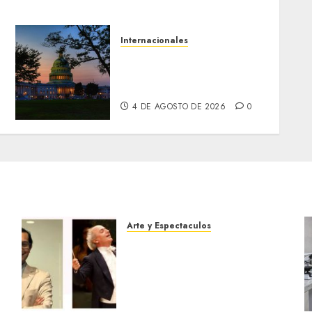
Internacionales
Senadores de EE. UU.
endurecen presión sobre
la transición venezolana
4 DE AGOSTO DE 2026
0
Arte y Espectaculos
Miami Symphony Orchestra
(MISO) lanzará una nueva y
emocionante iniciativa
llamada «Reach for the
Stars»