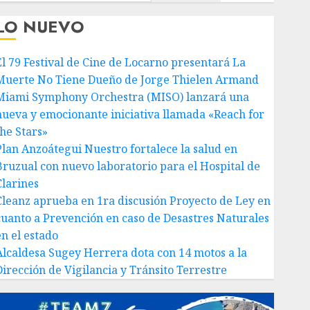
LO NUEVO
El 79 Festival de Cine de Locarno presentará La
Muerte No Tiene Dueño de Jorge Thielen Armand
Miami Symphony Orchestra (MISO) lanzará una
nueva y emocionante iniciativa llamada «Reach for
the Stars»
Plan Anzoátegui Nuestro fortalece la salud en
Bruzual con nuevo laboratorio para el Hospital de
Clarines
Cleanz aprueba en 1ra discusión Proyecto de Ley en
cuanto a Prevención en caso de Desastres Naturales
en el estado
Alcaldesa Sugey Herrera dota con 14 motos a la
Dirección de Vigilancia y Tránsito Terrestre